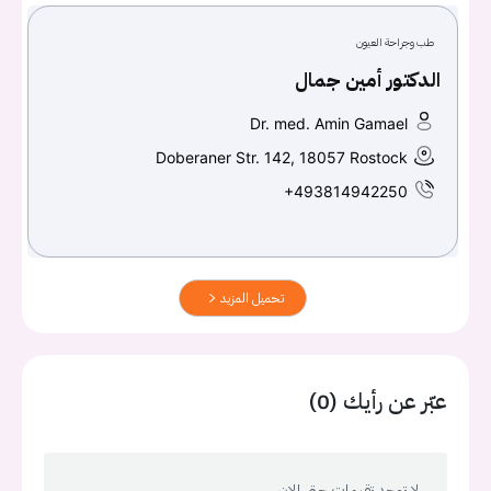
طب وجراحة العيون
الدكتور أمين جمال
Dr. med. Amin Gamael
Doberaner Str. 142, 18057 Rostock
+493814942250
تحميل المزيد
عبّر عن رأيك (0)
لا توجد تقيمات حتى الان