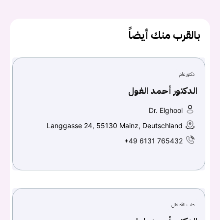
يجب عليك تسجيل الدخول حتى يمكنك طرح سؤال.
بالقرب منك أيضاً
تسجيل الدخول
دكتور عام
اسم المستخدم أو البريد الالكتروني
الدكتور أحمد الغول
Dr. Elghool
كلمه السر
هل نسيت كلمة السر؟
Langgasse 24, 55130 Mainz, Deutschland
+49 6131 765432
تسجيل الدخول
Don't have an account?
سجل
طب الأطفال