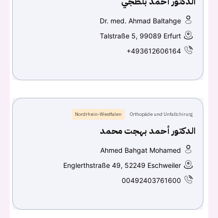
الدكتور أحمد بلطجي
Continue with
Facebook
Dr. med. Ahmad Baltahge
Continue with
Google
Talstraße 5, 99089 Erfurt
+493612606164
Nordrhein-Westfalen
Orthopäde und Unfallchirurg
الدكتور أحمد بهجت محمد
Ahmed Bahgat Mohamed
Englerthstraße 49, 52249 Eschweiler
00492403761600