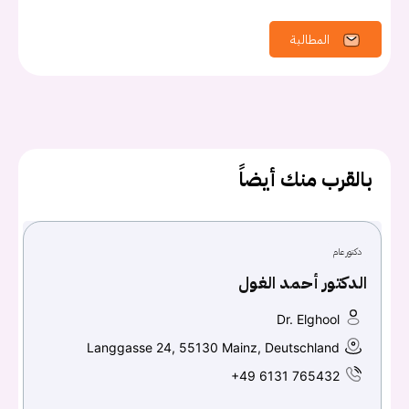
المطالبة
كلمه السر
هل نسيت كلمة السر؟
بالقرب منك أيضاً
تسجيل الدخول
Don't have an account?
سجل
دكتور عام
الدكتور أحمد الغول
Continue with
Facebook
Dr. Elghool
Continue with
Google
Langgasse 24, 55130 Mainz, Deutschland
+49 6131 765432