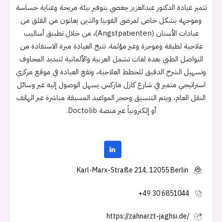
تتميز عيادة الدكتور عبدالعزيز جغصي بتوفير بيئة مريحة وعناية حساسة
وموجهة بشكل خاص لمرضى الفوبيا والذين يعانون من القلق من
عيادات الأسنان (Angstpatienten)، من خلال تطبيق أساليب
علاجية لطيفة وموجزة وغير مؤلمة. تتيح العيادة ميزة الاستفادة من
التواصل الطبي بعدة لغات تشمل العربية والألمانية لتبديد المخاوف
وتسهيل الشرح الدقيق للخطط العلاجية، وتقع العيادة في موقع مركزي
استراتيجي متميز في شارع كارل ماركس يسهل الوصول إليه عبر وسائل
النقل العام، ويتم التنسيق وحجز المواعيد المسبقة مباشرة عبر الهاتف
أو إلكترونياً عبر منصة Doctolib.
Karl-Marx-Straße 214, 12055 Berlin
+49 30 6851044
https://zahnarzt-jaghsi.de/