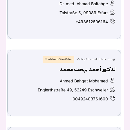
Continue with
Facebook
Dr. med. Ahmad Baltahge
Talstraße 5, 99089 Erfurt
Continue with
Google
+493612606164
Nordrhein-Westfalen
Orthopäde und Unfallchirurg
الدكتور أحمد بهجت محمد
Ahmed Bahgat Mohamed
Englerthstraße 49, 52249 Eschweiler
00492403761600