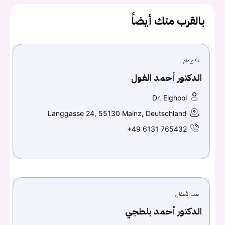
بالقرب منك أيضاً
يجب عليك تسجيل الدخول حتى يمكنك طرح سؤال.
تسجيل الدخول
دكتور عام
اسم المستخدم أو البريد الالكتروني
الدكتور أحمد الغول
Dr. Elghool
Langgasse 24, 55130 Mainz, Deutschland
كلمه السر
هل نسيت كلمة السر؟
+49 6131 765432
تسجيل الدخول
طب الأطفال
Don't have an account?
سجل
الدكتور أحمد بلطجي