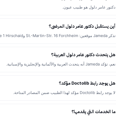
دكتور عامر دلول هو طبيب عيون.
أين يستقبل دكتور عامر دلول المرضى؟
تذكر Jameda موقعين: St.-Martin-Str. 16 Forchheim وPickelsgasse 1 Hirschaid.
هل يتحدث دكتور عامر دلول العربية؟
نعم، تؤكد Jameda أنه يتحدث العربية والألمانية والإنجليزية والإسبانية.
هل يوجد رابط Doctolib مؤكد؟
لا يوجد رابط Doctolib مؤكد لهذا الطبيب ضمن المصادر المتاحة.
ما الخدمات التي يقدمها؟