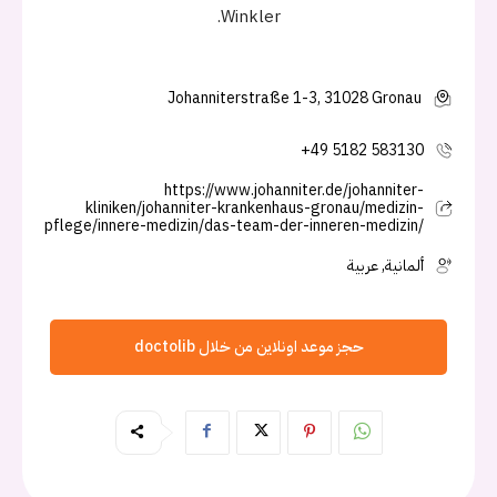
Winkler.
Johanniterstraße 1-3, 31028 Gronau
+49 5182 583130
https://www.johanniter.de/johanniter-
kliniken/johanniter-krankenhaus-gronau/medizin-
pflege/innere-medizin/das-team-der-inneren-medizin/
ألمانية, عربية
حجز موعد اونلاين من خلال doctolib