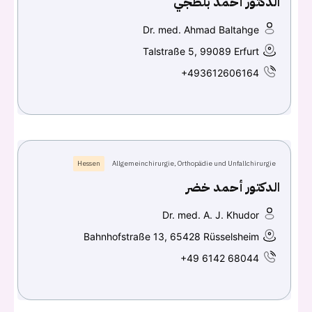
الدكتور أحمد بلطجي
Continue with
Facebook
Dr. med. Ahmad Baltahge
Continue with
Google
Talstraße 5, 99089 Erfurt
+493612606164
Hessen
Allgemeinchirurgie, Orthopädie und Unfallchirurgie
الدكتور أحمد خضر
Dr. med. A. J. Khudor
Bahnhofstraße 13, 65428 Rüsselsheim
+49 6142 68044