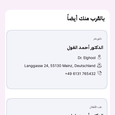
يجب عليك تسجيل الدخول حتى يمكنك طرح سؤال.
بالقرب منك أيضاً
تسجيل الدخول
دكتور عام
اسم المستخدم أو البريد الالكتروني
الدكتور أحمد الغول
Dr. Elghool
كلمه السر
هل نسيت كلمة السر؟
Langgasse 24, 55130 Mainz, Deutschland
+49 6131 765432
تسجيل الدخول
Don't have an account?
سجل
طب الأطفال