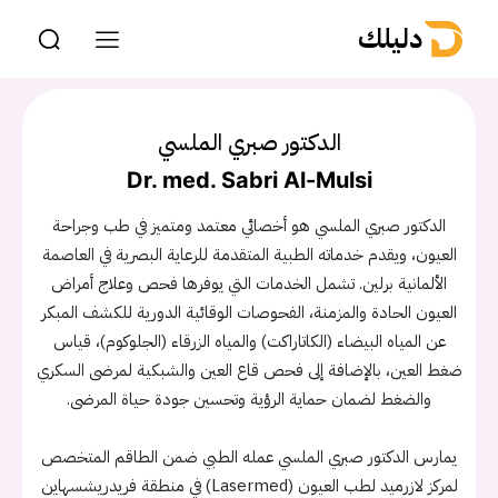
دليلك
الدكتور صبري الملسي
Dr. med. Sabri Al-Mulsi
الدكتور صبري الملسي هو أخصائي معتمد ومتميز في طب وجراحة
العيون، ويقدم خدماته الطبية المتقدمة للرعاية البصرية في العاصمة
الألمانية برلين. تشمل الخدمات التي يوفرها فحص وعلاج أمراض
العيون الحادة والمزمنة، الفحوصات الوقائية الدورية للكشف المبكر
عن المياه البيضاء (الكاتاراكت) والمياه الزرقاء (الجلوكوم)، قياس
ضغط العين، بالإضافة إلى فحص قاع العين والشبكية لمرضى السكري
والضغط لضمان حماية الرؤية وتحسين جودة حياة المرضى.
يمارس الدكتور صبري الملسي عمله الطبي ضمن الطاقم المتخصص
لمركز لازرميد لطب العيون (Lasermed) في منطقة فريدريشسهاين