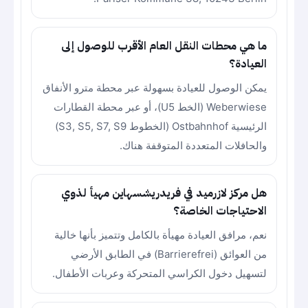
ما هي محطات النقل العام الأقرب للوصول إلى
العيادة؟
يمكن الوصول للعيادة بسهولة عبر محطة مترو الأنفاق
Weberwiese (الخط U5)، أو عبر محطة القطارات
الرئيسية Ostbahnhof (الخطوط S3, S5, S7, S9)
والحافلات المتعددة المتوقفة هناك.
هل مركز لازرميد في فريدريشسهاين مهيأ لذوي
الاحتياجات الخاصة؟
نعم، مرافق العيادة مهيأة بالكامل وتتميز بأنها خالية
من العوائق (Barrierefrei) في الطابق الأرضي
لتسهيل دخول الكراسي المتحركة وعربات الأطفال.