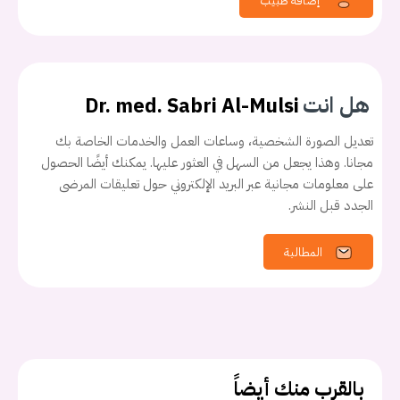
إضافة طبيب
هل انت
Dr. med. Sabri Al-Mulsi
تعديل الصورة الشخصية، وساعات العمل والخدمات الخاصة بك
مجانا. وهذا يجعل من السهل في العثور عليها. يمكنك أيضًا الحصول
على معلومات مجانية عبر البريد الإلكتروني حول تعليقات المرضى
الجدد قبل النشر.
يجب عليك تسجيل الدخول حتى يمكنك طرح سؤال.
المطالبة
تسجيل الدخول
اسم المستخدم أو البريد الالكتروني
كلمه السر
هل نسيت كلمة السر؟
بالقرب منك أيضاً