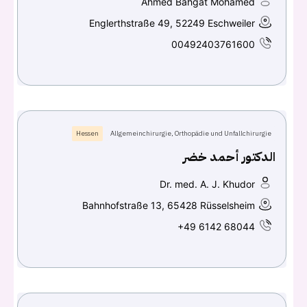
Ahmed Bahgat Mohamed
Englerthstraße 49, 52249 Eschweiler
00492403761600
Hessen
Allgemeinchirurgie, Orthopädie und Unfallchirurgie
الدكتور أحمد خضر
Dr. med. A. J. Khudor
Bahnhofstraße 13, 65428 Rüsselsheim
+49 6142 68044