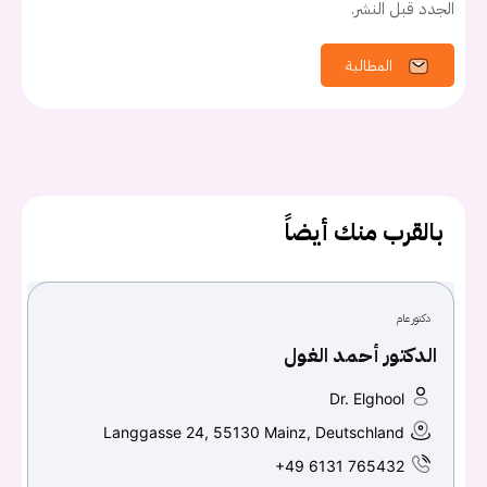
الجدد قبل النشر.
المطالبة
يجب عليك تسجيل الدخول حتى يمكنك طرح سؤال.
تسجيل الدخول
بالقرب منك أيضاً
اسم المستخدم أو البريد الالكتروني
دكتور عام
كلمه السر
هل نسيت كلمة السر؟
الدكتور أحمد الغول
Dr. Elghool
Langgasse 24, 55130 Mainz, Deutschland
تسجيل الدخول
+49 6131 765432