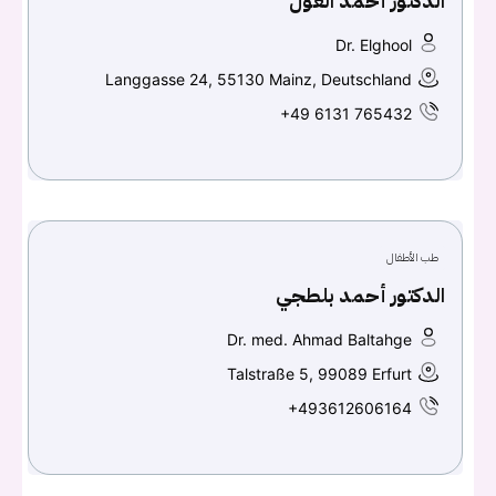
الدكتور أحمد الغول
تسجيل الدخول
Dr. Elghool
اسم المستخدم أو البريد الالكتروني
Langgasse 24, 55130 Mainz, Deutschland
+49 6131 765432
كلمه السر
هل نسيت كلمة السر؟
طب الأطفال
الدكتور أحمد بلطجي
تسجيل الدخول
Dr. med. Ahmad Baltahge
Don't have an account?
سجل
Talstraße 5, 99089 Erfurt
+493612606164
Continue with
Facebook
Continue with
Google