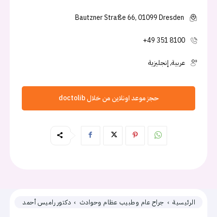
Bautzner Straße 66, 01099 Dresden
+49 351 8100
عربية, إنجليزية
حجز موعد اونلاين من خلال doctolib
الرئيسية
جراح عام وطبيب عظام وحوادث
دكتور راميس أحمد