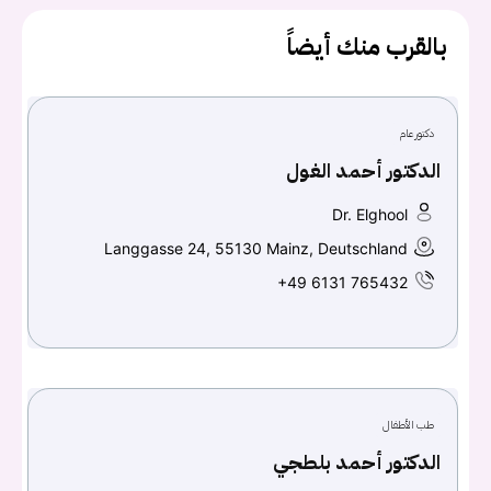
بالقرب منك أيضاً
دكتور عام
الدكتور أحمد الغول
Dr. Elghool
Langgasse 24, 55130 Mainz, Deutschland
+49 6131 765432
يجب عليك تسجيل الدخول حتى يمكنك طرح سؤال.
تسجيل الدخول
اسم المستخدم أو البريد الالكتروني
طب الأطفال
الدكتور أحمد بلطجي