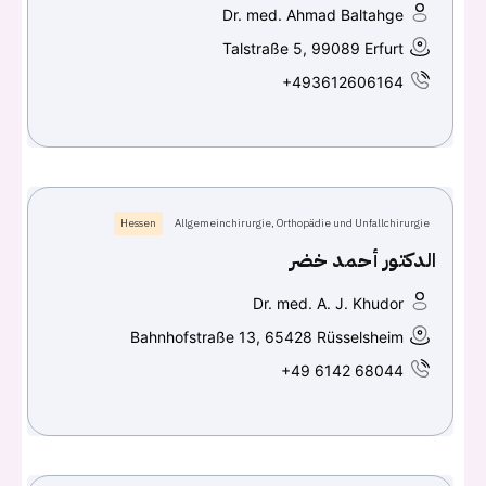
كلمه السر
هل نسيت كلمة السر؟
Dr. med. Ahmad Baltahge
Talstraße 5, 99089 Erfurt
+493612606164
تسجيل الدخول
Don't have an account?
سجل
Hessen
Allgemeinchirurgie, Orthopädie und Unfallchirurgie
Continue with
Facebook
الدكتور أحمد خضر
Continue with
Google
Dr. med. A. J. Khudor
Bahnhofstraße 13, 65428 Rüsselsheim
+49 6142 68044