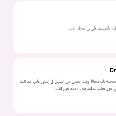
ت
اسم المستخدم
افته بالضغط على زر اضافة ادناه
ة السر؟
تسجيل الدخول
Dr
Don't have an account?
سجل
اصة بك مجانا. وهذا يجعل من السهل في العثور عليها. يمكنك
ني حول تعليقات المرضى الجدد قبل النشر.
Continue with
Facebook
Continue with
Google