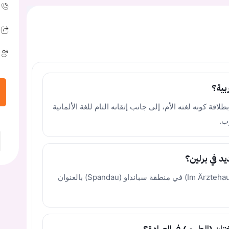
بية؟
لاقة كونه لغته الأم، إلى جانب إتقانه التام للغة الألمانية
ب.
يد في برلين؟
تقع العيادة داخل المبنى الطبي التخصصي (Im Ärztehaus) في منطقة سبانداو (Spandau) بالعنوان