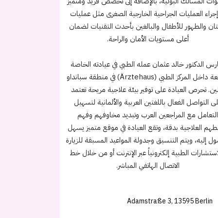
ت المسالك البولية، بالإضافة إلى تخصص فريد ومتميز
إجراء العمليات الجراحية الخارجية الصغرى مثل عمليات
تان والطهور للأطفال والبالغين بأحدث التقنيات لضمان
أعلى مستويات الأمان والراحة.
رس الدكتور خالد عثمان عمله الطبي في عيادته الخاصة
الواقعة داخل المركز الطبي (Ärztehaus) في منطقة سبانداو
لين. تحرص العيادة على توفير بيئة علاجية مريحة تعتمد
ى التواصل الفعال باللغتين العربية والألمانية لتسهيل
لتعامل مع المراجعين العرب وتبديد مخاوفهم وفهم
م العلاجية بدقة، وتقع العيادة في موقع متميز يسهل
ل إليه، ويتم التنسيق وجدولة المواعيد المسبقة للزيارة
استشارات الطبية إلكترونياً عبر الإنترنت أو من خلال خط
الاتصال الهاتفي المباشر.
Adamstraße 3, 13595 Berlin