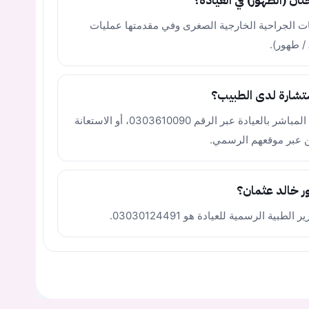
ن (الطهور) في العيادة؟
ليات الجراحية الخارجية الصغرى وفي مقدمتها عمليات
تشارة لدى الطبيب؟
يمكنك حجز موعدك من خلال الاتصال الهاتفي المباشر بالعيادة عبر الرقم 0303610090، أو الاستعانة
ين عبر موقعهم الرسمي.
ور خالد عثمان؟
 الرسمية للعيادة هو 03030124491.
يجب عليك تسجيل الدخول حتى يمكنك طرح سؤال.