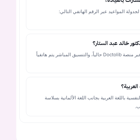
سارات بالعيادة؟
دولة المواعيد عبر الرقم الهاتفي التالي:
كتور خالد عبد الستار؟
لا، الطبيب غير متاح للحجز الرقمي المباشر عبر منصة Doctolib حالياً، والتنسيق المباشر يتم هاتفياً
العربية؟
فسية باللغة العربية بجانب اللغة الألمانية بسلاسة
ب.
يجب عليك تسجيل الدخول حتى يمكنك طرح سؤال.