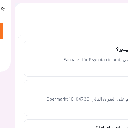
ئيسي؟
أخصائي في طب الطب النفسي والعلاج النفسي (Facharzt für Psychiatrie und
تقع العيادة في ولاية ساكسونيا بمدينة فالدهايم على العنوان التالي: Obermarkt 10, 04736