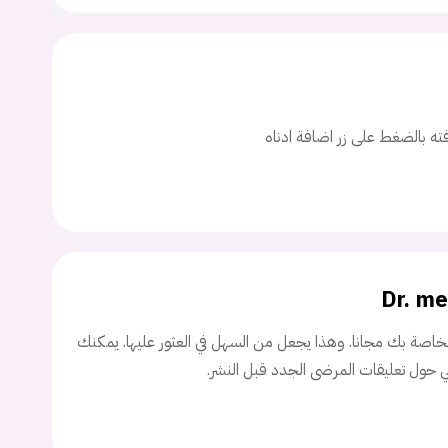
ت
اسم المستخدم
افته بالضغط على زر اضافة ادناه
ة السر؟
تسجيل الدخول
Dr. m
Don't have an account?
سجل
اصة بك مجانا. وهذا يجعل من السهل في العثور عليها. يمكنك
ني حول تعليقات المرضى الجدد قبل النشر.
Continue with
Facebook
Continue with
Google