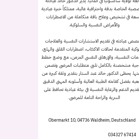
ابعة لولاية ساكسونيا في ألمانيا. يدير الدكتور خالد عيادته
صية الخاصة بدقة واحترافية عالية، ممتلكاً خبرة عيادية
سعة في تشخيص وعلاج باقة متكاملة من الاضطرابات
والأمراض النفسية والسلوكية.
صص عيادته في تقديم الاستشارات النفسية والعلاجات
كية المتقدمة لحالات الاكتئاب، اضطرابات القلق والهلع،
مات النفسية، والإرهاق النفسي المزمن، مع وضع خطط
جية مشخصنة بالكامل تلبي متطلبات المرضى وتضمن
ها. يحظى الدكتور خالد عبد الستار بتقدير وثقة كبيرة من
عيه بفضل كفاءته الطبية العالية وأسلوبه المهني الدقيق
قديم الدعم والرعاية النفسية في بيئة عيادية تحافظ على
السرية والراحة التامة للمرضى.
Obermarkt 10, 04736 Waldheim, Deutschland
034327 67414