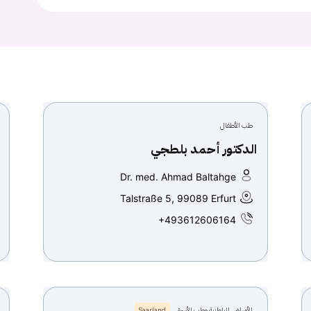
طب الأطفال
الدكتور أحمد بلطجي
Dr. med. Ahmad Baltahge
Talstraße 5, 99089 Erfurt
+493612606164
الأمراض الباطنية وطب الأسرة
Saarland