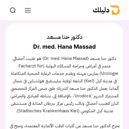
دليلك
دكتور حنا مسعد
Dr. med. Hana Massad
دكتور حنا مسعد (Dr. med. Hana Massad) هو طبيب أخصائي
متميز في أمراض وجراحة المسالك البولية (Facharzt für
Urologie) يمارس مهنته ويقدم خدمات الرعاية الصحية المتكاملة
في مدينة كيل (Kiel) التابعة لولاية شليسفيغ هولشتاين في شمال
ألمانيا. يعمل الدكتور حنا مسعد كشريك طبي ضمن المركز التخصصي
المشترك الشهير ‘Urodock’، بالإضافة إلى نشاطه العيادي والجراحي
البارز كطبيب أخصائي ونائب رئيس مركز سرطان المثانة في مستشفى
مدينة كيل الحكومي (Städtisches Krankenhaus Kiel).
تخرج الدكتور حنا مسعد من كليات الطب الألمانية المعتمدة، ونجح في