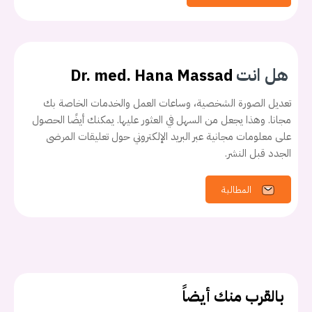
هل انت
Dr. med. Hana Massad
تعديل الصورة الشخصية، وساعات العمل والخدمات الخاصة بك
مجانا. وهذا يجعل من السهل في العثور عليها. يمكنك أيضًا الحصول
على معلومات مجانية عبر البريد الإلكتروني حول تعليقات المرضى
الجدد قبل النشر.
يجب عليك تسجيل الدخول حتى يمكنك طرح سؤال.
المطالبة
تسجيل الدخول
اسم المستخدم أو البريد الالكتروني
بالقرب منك أيضاً
كلمه السر
هل نسيت كلمة السر؟