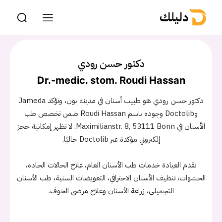
دليلك
دكتور حسن رودي
Dr.-medic. stom. Roudi Hassan
دكتور حسن رودي هو طبيب أسنان في مدينة بون، وتؤكد Jameda
وDoctolib وجوده باسم Roudi Hassan ضمن تخصص طب
الأسنان في Maximilianstr. 8, 53111 Bonn. لا تظهر إمكانية حجز
إلكتروني مؤكدة عبر Doctolib حاليًا.
تقدم العيادة خدمات طب الأسنان العام، علاج الحالات الحادة،
الحشوات، تنظيف الأسنان الاحترافي، التعويضات السنية، طب الأسنان
التجميلي، زراعة الأسنان وعلاج مرضى الخوف.