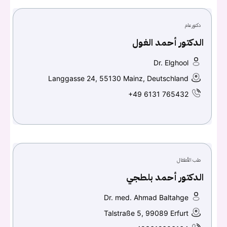
دكتور عام
الدكتور أحمد الغول
Dr. Elghool
Langgasse 24, 55130 Mainz, Deutschland
+49 6131 765432
يجب عليك تسجيل الدخول حتى يمكنك طرح سؤال.
تسجيل الدخول
طب الأطفال
اسم المستخدم أو البريد الالكتروني
الدكتور أحمد بلطجي
Dr. med. Ahmad Baltahge
كلمه السر
هل نسيت كلمة السر؟
Talstraße 5, 99089 Erfurt