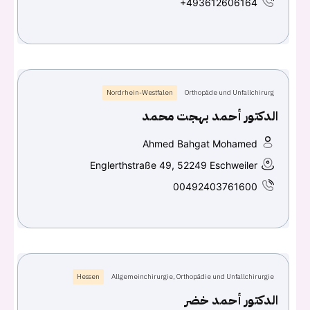
+493612606164
تسجيل الدخول
Don't have an account?
سجل
Nordrhein-Westfalen
Orthopäde und Unfallchirurg
الدكتور أحمد بهجت محمد
Continue with
Facebook
Ahmed Bahgat Mohamed
Englerthstraße 49, 52249 Eschweiler
Continue with
Google
00492403761600
Hessen
Allgemeinchirurgie, Orthopädie und Unfallchirurgie
الدكتور أحمد خضر