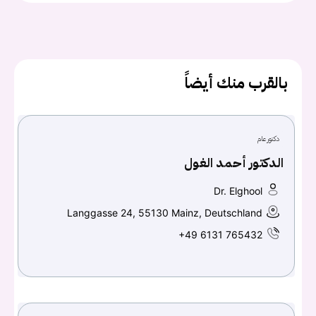
يجب عليك تسجيل الدخول حتى يمكنك طرح سؤال.
بالقرب منك أيضاً
تسجيل الدخول
اسم المستخدم أو البريد الالكتروني
دكتور عام
الدكتور أحمد الغول
كلمه السر
هل نسيت كلمة السر؟
Dr. Elghool
Langgasse 24, 55130 Mainz, Deutschland
+49 6131 765432
تسجيل الدخول
Don't have an account?
سجل