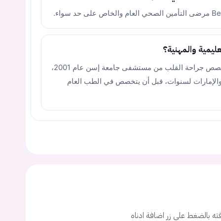
عليمية والمهنية؟
يجب عليك تسجيل الدخول حتى يمكنك طرح سؤال.
تخرج الدكتور من جامعة حلب، وحصل على تخصص جراحة القلب من مستشفى جامعة إسن عام 2001،
والإمارات لسنوات، قبل أن يتخصص في الطب العام
ت
اسم المستخدم
ة السر؟
تسجيل الدخول
افته بالضغط على زر اضافة ادناه