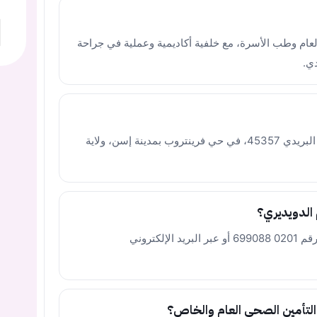
ام وطب الأسرة، مع خلفية أكاديمية وعملية في جراحة
دي.
تقع العيادة في برغهايمر شتراسه 132، الرمز البريدي 45357، في حي فرينتروب بمدينة إسن، ولاية
الدويديري؟
يمكنك التواصل مع العيادة عبر الهاتف على الرقم 0201 699088 أو عبر البريد الإلكتروني
التأمين الصحي العام والخاص؟