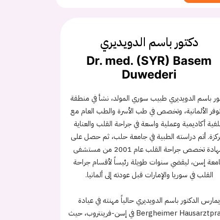
دكتور باسم الدويديري
Dr. med. (SYR) Basem
Duwederi
ور باسم الدويديري طبيب سوري المولد، نشأ في منطقة
وفر الألمانية، وتخصص في طب الأسرة والطب العام مع
فية أكاديمية وعملية واسعة في جراحة القلب والعناية
ركزة. أتم دراسته الطبية في جامعة حلب، ثم حصل على
شهادة تخصص جراحة القلب عام 2001 من مستشفى
معة إسن، ليقضي سنوات طويلة رئيساً لأقسام جراحة
القلب في سوريا والإمارات قبل عودته إلى ألمانيا.
مارس الدكتور باسم الدويديري حالياً مهنته في عيادة
Bergheimer Hausarztpraxis في إسن-فرينتروب، حيث