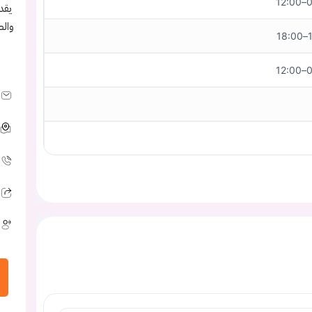
08
يقد
والط
1
08