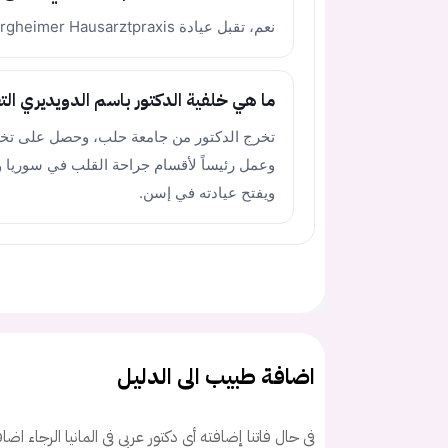
نعم، تقبل عيادة Bergheimer Hausarztpraxis مرضى التأمين الصحي العام والخاص على حد سواء.
ما هي خلفية الدكتور باسم الدويديري الت
وعمل رئيساً لأقسام جراحة القلب في سوريا 
ويفتح عيادته في إسن.
كلمه السر
هل نسيت كلم
اضافة طبيب الى الدليل
في حال فاتنا إضافته أي دكتور عربي في المانيا الرجاء اض