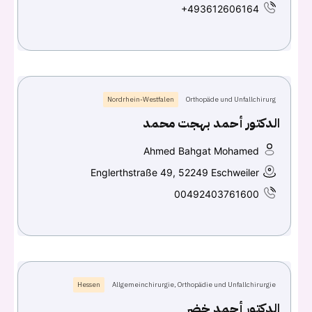
+493612606164
Continue with
Google
Nordrhein-Westfalen
Orthopäde und Unfallchirurg
الدكتور أحمد بهجت محمد
Ahmed Bahgat Mohamed
Englerthstraße 49, 52249 Eschweiler
00492403761600
Hessen
Allgemeinchirurgie, Orthopädie und Unfallchirurgie
الدكتور أحمد خضر