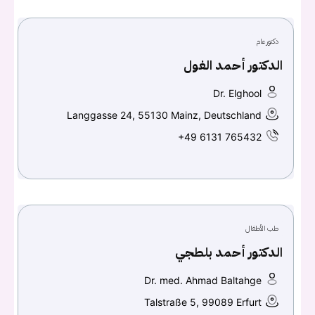
يجب عليك تسجيل الدخول حتى يمكنك طرح سؤال.
دكتور عام
تسجيل الدخول
الدكتور أحمد الغول
اسم المستخدم أو البريد الالكتروني
Dr. Elghool
Langgasse 24, 55130 Mainz, Deutschland
+49 6131 765432
كلمه السر
هل نسيت كلمة السر؟
تسجيل الدخول
طب الأطفال
الدكتور أحمد بلطجي
Don't have an account?
سجل
Dr. med. Ahmad Baltahge
Continue with
Facebook
Talstraße 5, 99089 Erfurt