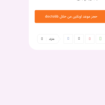
حجز موعد اونلاين من خلال doctolib
شارك