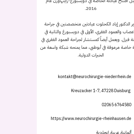
ل افتتاح عيادته الخاصة في دويسبورغ-راينهاوزن عام
2016.
ير الدكتور إياد الكحلوت عيادتين متخصصتين في جراحة
أعصاب والعمود الفقري، الأولى في دويسبورغ والثانية في
ة فيزل. ويعمل أيضاً كمستشار لجراحة العمود الفقري في
ة خاصة مرموقة في أبوظبي، مما يمنحه شبكة واسعة من
الخبرات الدولية.
kontakt@neurochirurgie-niederrhein.de
Kreuzacker 1-7, 47228 Duisburg
02065 6764580
https://www.neurochirurgie-rheinhausen.de
ألمانية, عربية, إنجليزية