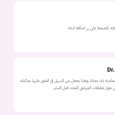
ت
اسم المستخدم
افته بالضغط على زر اضافة ادناه
ة السر؟
تسجيل الدخول
Dr
Don't have an account?
سجل
اصة بك مجانا. وهذا يجعل من السهل في العثور عليها. يمكنك
ني حول تعليقات المرضى الجدد قبل النشر.
Continue with
Facebook
Continue with
Google