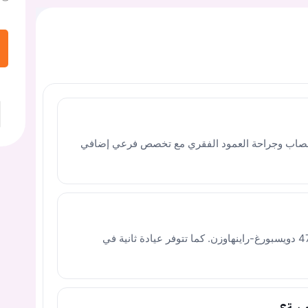
أعصاب وجراحة العمود الفقري مع تخصص فرعي إضافي
تقع العيادة الرئيسية في كروتساكر 1-7، 47228 دويسبورغ-راينهاوزن. كما تتوفر عيادة ثانية في