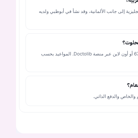
ربية؟
نجليزية إلى جانب الألمانية، وقد نشأ في أبوظبي ولديه
كحلوت؟
يمكن حجز موعد عبر الهاتف 02065 6764580 أو أون لاين عبر منصة Doctolib. المواعيد بحسب
عام؟
 والخاص والدفع الذاتي.
يجب عليك تسجيل الدخول حتى يمكنك طرح سؤال.