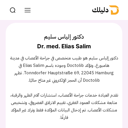
دليلك
دكتور إلياس سليم
Dr. med. Elias Salim
دكتور إلياس سليم هو طبيب متخصص في جراحة الأعصاب في مدينة
هامبورغ، وتؤكد Doctolib وجوده باسم Elias Salim في
Tonndorfer Hauptstraße 69, 22045 Hamburg. تظهر
Doctolib أن الحجز الإلكتروني غير متاح حاليًا.
تقدم العيادة خدمات جراحة الأعصاب، استشارات آلام الظهر والرقبة،
متابعة مشكلات العمود الفقري، تقييم الانزلاق الغضروفي، وتشخيص
مشكلات الأعصاب. تم إدخال البيانات المؤكدة فقط وترك غير المؤكد
فارغًا.