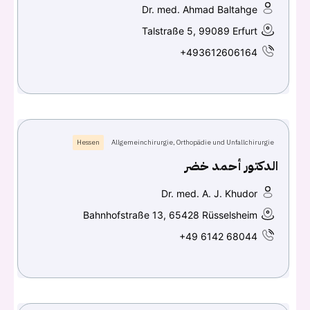
كلمه السر
هل نسيت كلمة السر؟
Dr. med. Ahmad Baltahge
Talstraße 5, 99089 Erfurt
+493612606164
تسجيل الدخول
Don't have an account?
سجل
Hessen
Allgemeinchirurgie, Orthopädie und Unfallchirurgie
Continue with
Facebook
الدكتور أحمد خضر
Continue with
Google
Dr. med. A. J. Khudor
Bahnhofstraße 13, 65428 Rüsselsheim
+49 6142 68044