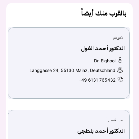
بالقرب منك أيضاً
دكتور عام
الدكتور أحمد الغول
Dr. Elghool
Langgasse 24, 55130 Mainz, Deutschland
+49 6131 765432
يجب عليك تسجيل الدخول حتى يمكنك طرح سؤال.
تسجيل الدخول
اسم المستخدم أو البريد الالكتروني
طب الأطفال
الدكتور أحمد بلطجي