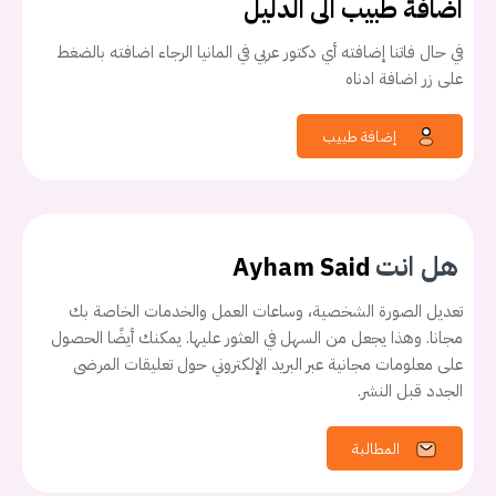
اضافة طبيب الى الدليل
في حال فاتنا إضافته أي دكتور عربي في المانيا الرجاء اضافته بالضغط
على زر اضافة ادناه
إضافة طبيب
هل انت
Ayham Said
تعديل الصورة الشخصية، وساعات العمل والخدمات الخاصة بك
يجب عليك تسجيل الدخول حتى يمكنك طرح سؤال.
مجانا. وهذا يجعل من السهل في العثور عليها. يمكنك أيضًا الحصول
على معلومات مجانية عبر البريد الإلكتروني حول تعليقات المرضى
تسجيل الدخول
الجدد قبل النشر.
المطالبة
اسم المستخدم أو البريد الالكتروني