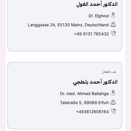
الدكتور أحمد الغول
تسجيل الدخول
Dr. Elghool
اسم المستخدم أو البريد الالكتروني
Langgasse 24, 55130 Mainz, Deutschland
+49 6131 765432
كلمه السر
هل نسيت كلمة السر؟
طب الأطفال
تسجيل الدخول
الدكتور أحمد بلطجي
Don't have an account?
سجل
Dr. med. Ahmad Baltahge
Talstraße 5, 99089 Erfurt
+493612606164
Continue with
Facebook
Continue with
Google