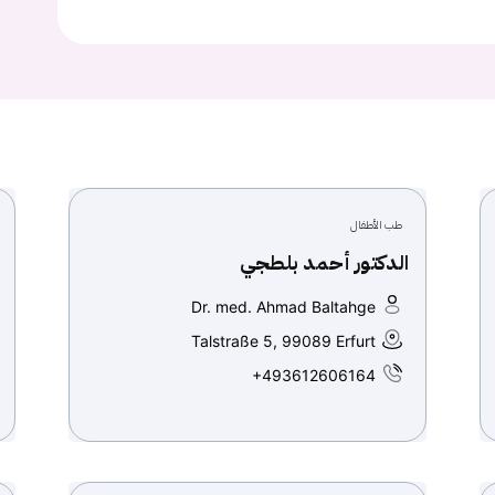
تسجيل الدخول
Don't have an account?
سجل
Continue with
Facebook
طب الأطفال
Continue with
Google
الدكتور أحمد بلطجي
Dr. med. Ahmad Baltahge
Talstraße 5, 99089 Erfurt
+493612606164