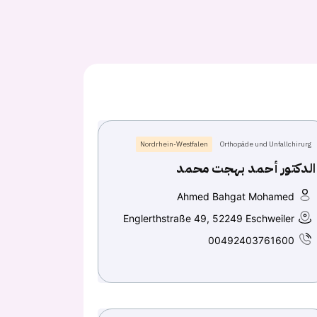
Nordrhein-Westfalen
Orthopäde und Unfallchirurg
الدكتور أحمد بهجت محمد
Ahmed Bahgat Mohamed
Englerthstraße 49, 52249 Eschweiler
00492403761600