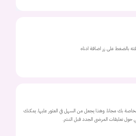
افته بالضغط على زر اضافة ادناه
يجب عليك تسجيل الدخول حتى يمكنك طرح سؤال.
ت
اسم المستخدم
اصة بك مجانا. وهذا يجعل من السهل في العثور عليها. يمكنك
ني حول تعليقات المرضى الجدد قبل النشر.
ة السر؟