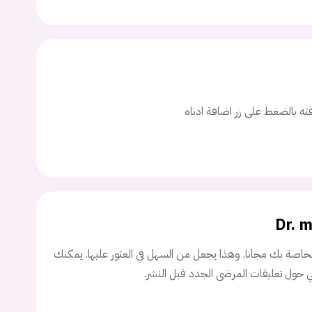
افته بالضغط على زر اضافة ادناه
يجب عليك تسجيل الدخول حتى يمكنك طرح سؤال.
ت
اسم المستخدم
Dr. 
اصة بك مجانا. وهذا يجعل من السهل في العثور عليها. يمكنك
ني حول تعليقات المرضى الجدد قبل النشر.
ة السر؟