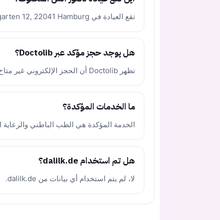
تقع العيادة في Schloßgarten 12, 22041 Hamburg في ألمانيا.
هل يوجد حجز مؤكد عبر Doctolib؟
تظهر Doctolib أن الحجز الإلكتروني غير متاح حاليًا، لذلك تم ترك رابط Doctolib فارغًا.
ما الخدمات المؤكدة؟
الخدمة المؤكدة هي الطب الباطني والرعاية ال
هل تم استخدام dalilk.de؟
لا، لم يتم استخدام أي بيانات من dalilk.de.