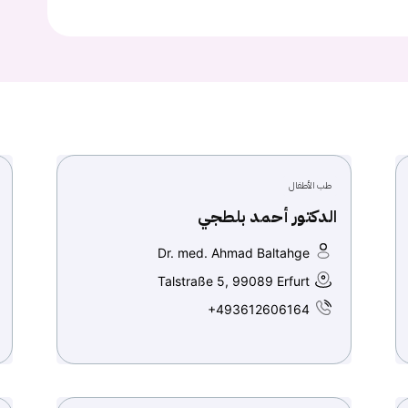
تسجيل الدخول
Don't have an account?
سجل
Continue with
Facebook
طب الأطفال
Continue with
Google
الدكتور أحمد بلطجي
Dr. med. Ahmad Baltahge
Talstraße 5, 99089 Erfurt
+493612606164