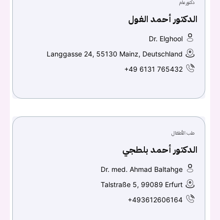
دكتور عام
الدكتور أحمد الغول
تسجيل الدخول
Dr. Elghool
Don't have an account?
سجل
Langgasse 24, 55130 Mainz, Deutschland
+49 6131 765432
Continue with
Facebook
Continue with
Google
طب الأطفال
الدكتور أحمد بلطجي
Dr. med. Ahmad Baltahge
Talstraße 5, 99089 Erfurt
+493612606164