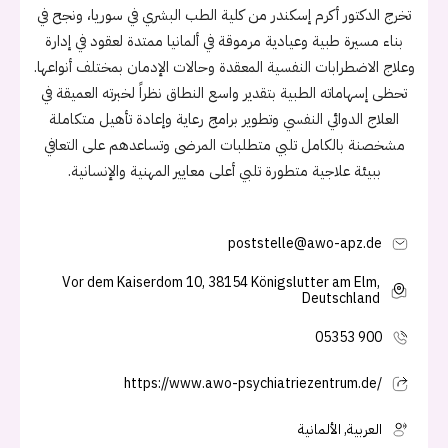
تخرج الدكتور أكرم إسكندر من كلية الطب البشري في سوريا، ونجح في
بناء مسيرة طبية وعيادية مرموقة في ألمانيا ممتدة لعقود في إدارة
وعلاج الاضطرابات النفسية المعقدة وحالات الإدمان بمختلف أنواعها.
تحظى إسهاماته الطبية بتقدير واسع النطاق نظراً لخبرته العميقة في
العلاج الدوائي النفسي وتطوير برامج رعاية وإعادة تأهيل متكاملة
مشخصنة بالكامل تلبي متطلبات المرضى وتساعدهم على التعافي
ببيئة علاجية متطورة تلبي أعلى معايير المهنية والإنسانية.
poststelle@awo-apz.de
Vor dem Kaiserdom 10, 38154 Königslutter am Elm,
Deutschland
05353 900
https://www.awo-psychiatriezentrum.de/
العربية, الألمانية