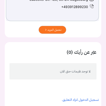
+493912899230
تحميل المزيد
عبّر عن رأيك (0)
لا توجد تقيمات حتى الان
تسجيل الدخول لترك التعليق.