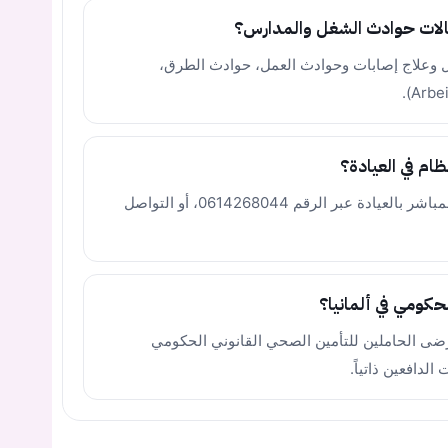
الات حوادث الشغل والمدارس؟
ال وعلاج إصابات وحوادث العمل، حوادث الطرق،
م في العيادة؟
يمكنك حجز موعد من خلال الاتصال الهاتفي المباشر بالعيادة عبر الرقم 0614268044، أو التواصل
حكومي في ألمانيا؟
رضى الحاملين للتأمين الصحي القانوني الحكومي
يجب عليك تسجيل الدخول حتى يمكنك طرح سؤال.