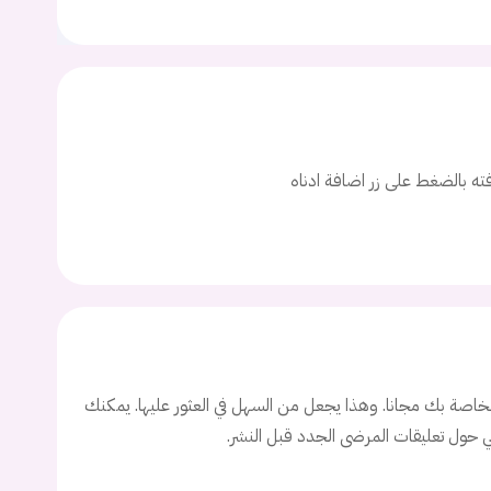
ت
اسم المستخدم
افته بالضغط على زر اضافة ادناه
ة السر؟
تسجيل الدخول
Don't have an account?
سجل
اصة بك مجانا. وهذا يجعل من السهل في العثور عليها. يمكنك
ني حول تعليقات المرضى الجدد قبل النشر.
Continue with
Facebook