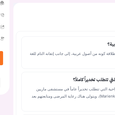
ية؟
لاقة كونه من أصول عربية، إلى جانب إتقانه التام للغة
تي تتطلب تخديراً كاملاً؟
احية التي تتطلب تخديراً عاماً في مستشفى ماريين
بمدينة فلورشهايم (Marienkrankenhaus Flörsheim)، ويتولى هناك رعاية المرضى ومتابعتهم بعد