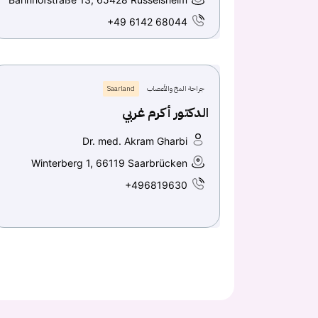
+49 6142 68044
جراحة المخ والأعصاب
Saarland
الدكتور أكرم غربي
Dr. med. Akram Gharbi
Winterberg 1, 66119 Saarbrücken
+496819630