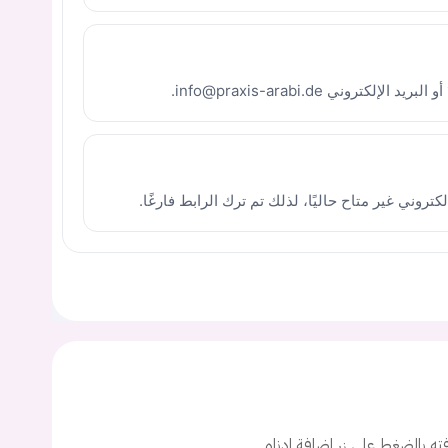
يجب عليك تسجيل الدخول حتى يمكنك طرح سؤال.
ت
افته بالضغط على زر اضافة ادناه