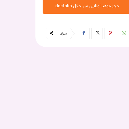
حجز موعد اونلاين من خلال doctolib
شارك