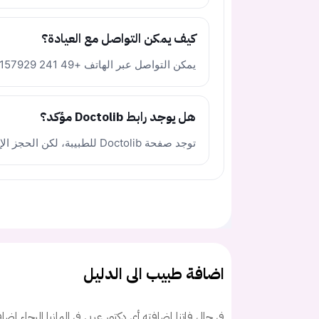
كيف يمكن التواصل مع العيادة؟
يمكن التواصل عبر الهاتف +49 241 157929 أو البريد الإلكتروني info@praxis-arabi.de.
هل يوجد رابط Doctolib مؤكد؟
توجد صفحة Doctolib للطبيبة، لكن الحجز الإلكتروني غير متاح حاليًا، لذلك تم ترك الرابط فارغًا.
اضافة طبيب الى الدليل
في حال فاتنا إضافته أي دكتور عربي في المانيا الرجاء اض