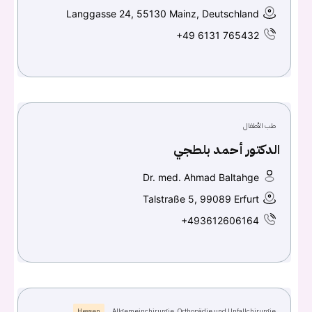
Langgasse 24, 55130 Mainz, Deutschland
اسم المستخدم أو البريد الالكتروني
+49 6131 765432
كلمه السر
هل نسيت كلمة السر؟
طب الأطفال
الدكتور أحمد بلطجي
تسجيل الدخول
Dr. med. Ahmad Baltahge
Talstraße 5, 99089 Erfurt
Don't have an account?
سجل
+493612606164
Continue with
Facebook
Continue with
Google
Hessen
Allgemeinchirurgie, Orthopädie und Unfallchirurgie