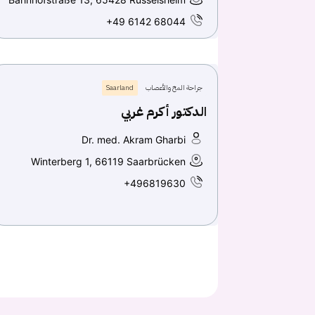
+49 6142 68044
جراحة المخ والأعصاب
Saarland
الدكتور أكرم غربي
Dr. med. Akram Gharbi
Winterberg 1, 66119 Saarbrücken
+496819630