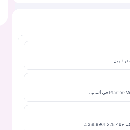
ينة بون.
53888.