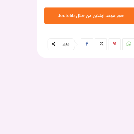
حجز موعد اونلاين من خلال doctolib
شارك