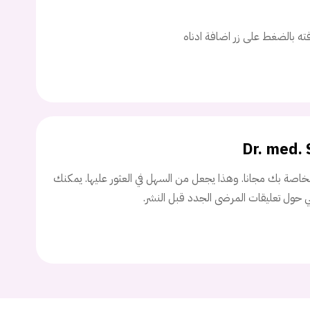
اسم المستخدم
افته بالضغط على زر اضافة ادناه
ة السر؟
Dr. med. 
تسجيل الدخول
اصة بك مجانا. وهذا يجعل من السهل في العثور عليها. يمكنك
Don't have an account?
سجل
ني حول تعليقات المرضى الجدد قبل النشر.
Continue with
Facebook
Continue with
Google