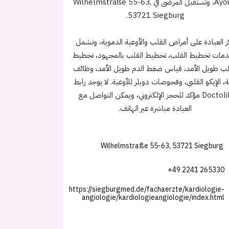
Ayoubi، وتستقبل المرضى في Wilhelmstraße 55-63,
53721 Siegburg.
كز العيادة على أمراض القلب والأوعية الدموية، وتشمل
دمات تخطيط القلب، تخطيط القلب بالمجهود، تخطيط
لب طويل الأمد، قياس ضغط الدم طويل الأمد، وظائف
ئة، الإيكو القلبي، وفحوصات دوبلر للأوعية. لا يوجد رابط
Doctolib مؤكد للحجز الإلكتروني، ويمكن التواصل مع
العيادة مباشرة عبر الهاتف.
Wilhelmstraße 55-63, 53721 Siegburg
+49 2241 265330
https://siegburgmed.de/fachaerzte/kardiologie-
angiologie/kardiologieangiologie/index.html