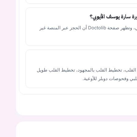
لا يوجد رابط Doctolib مؤكد للحجز الإلكتروني، وتظهر صفحة Doctolib أن الحجز عبر المنصة غير
القلب، تخطيط القلب بالمجهود، تخطيط القلب طويل
قلبي وفحوصات دوبلر للأوعية.
يجب عليك تسجيل الدخول حتى يمكنك طرح سؤال.
ت