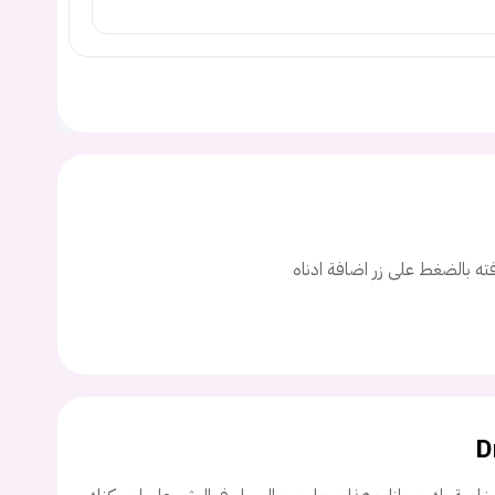
يجب عليك تسجيل الدخول حتى يمكنك طرح سؤال.
افته بالضغط على زر اضافة ادناه
ت
اسم المستخدم
D
ة السر؟