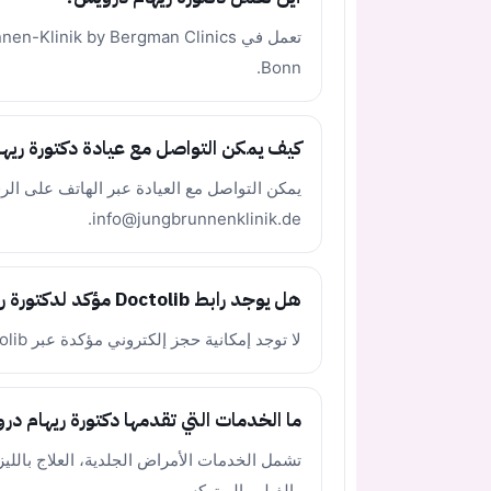
Bonn.
كيف يمكن التواصل مع عيادة دكتورة ريه
info@jungbrunnenklinik.de.
هل يوجد رابط Doctolib مؤكد لدكتورة ريهام درويش؟
لا توجد إمكانية حجز إلكتروني مؤكدة عبر Doctolib، لذلك تم ترك رابط Doctolib فارغًا.
ما الخدمات التي تقدمها دكتورة ريهام د
تشمل الخدمات الأمراض الجلدية، العلاج بالليزر،
والفيلر والبوتوكس.