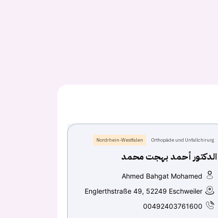
Nordrhein-Westfalen
Orthopäde und Unfallchirurg
الدكتور أحمد بهجت محمد
Ahmed Bahgat Mohamed
Englerthstraße 49, 52249 Eschweiler
00492403761600