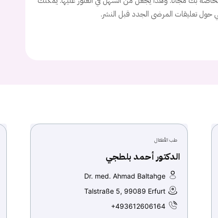
اصة بك مجانا. وهذا يجعل من السهل في العثور عليها. يمكنك
ني حول تعليقات المرضى الجدد قبل النشر.
تسجيل الدخول
Don't have an account?
سجل
Continue with
Facebook
Continue with
Google
طب الأطفال
الدكتور أحمد بلطجي
Dr. med. Ahmad Baltahge
Talstraße 5, 99089 Erfurt
+493612606164