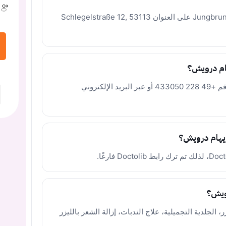
تعمل في Jungbrunnen-Klinik by Bergman Clinics على العنوان Schlegelstraße 12, 53113
ام درويش؟
يمكن التواصل مع العيادة عبر الهاتف على الرقم +49 228 433050 أو عبر البريد الإلكتروني
رويش؟
 الجلدية التجميلية، علاج الندبات، إزالة الشعر بالليزر