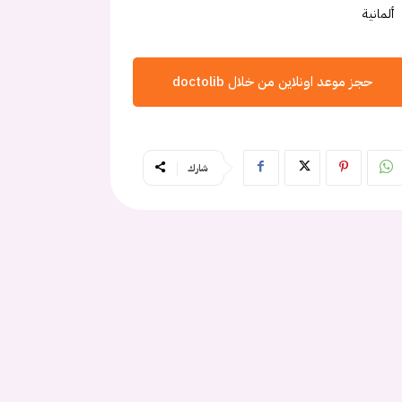
ألمانية
حجز موعد اونلاين من خلال doctolib
شارك