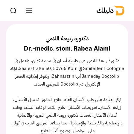
دليلك
دكتورة ربيعة اللامي
Dr.-medic. stom. Rabea Alami
دكتورة ربيعة اللامي هي طبيبة أسنان في مدينة كولن، وتعمل في
SmileDent Cologne في Saalestraße 50, 50765 Köln. تؤكد
Doctolib وJameda أنها Zahnärztin، وتتوفر إمكانية الحجز
الإلكتروني عبر Doctolib للمرضى الجدد.
تركز العيادة على طب الأسنان العام، علاج الجذور، تجميل الأسنان،
زراعة الأسنان، تعويضات الأسنان، علاج اللثة، الوقاية السنية وطب
أسنان الأطفال. تتحدث دكتورة ربيعة اللامي العربية والألمانية
والإنجليزية والفرنسية والإسبانية، مما يساعد المرضى العرب في كولن
على التواصل بوضوح أثناء العلاج.