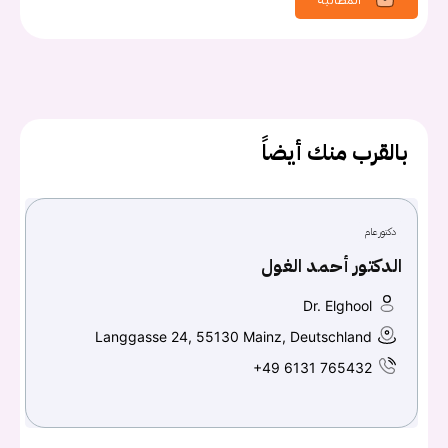
يجب عليك تسجيل الدخول حتى يمكنك طرح سؤال.
بالقرب منك أيضاً
تسجيل الدخول
اسم المستخدم أو البريد الالكتروني
دكتور عام
الدكتور أحمد الغول
كلمه السر
هل نسيت كلمة السر؟
Dr. Elghool
Langgasse 24, 55130 Mainz, Deutschland
+49 6131 765432
تسجيل الدخول
Don't have an account?
سجل