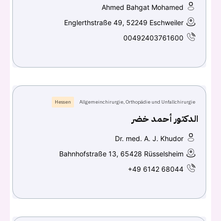
Ahmed Bahgat Mohamed
Englerthstraße 49, 52249 Eschweiler
00492403761600
Hessen
Allgemeinchirurgie, Orthopädie und Unfallchirurgie
الدكتور أحمد خضر
Dr. med. A. J. Khudor
Bahnhofstraße 13, 65428 Rüsselsheim
+49 6142 68044