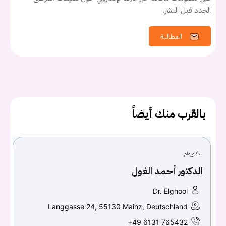
الجدد قبل النشر.
المطالبة
يجب عليك تسجيل الدخول حتى يمكنك طرح سؤال.
تسجيل الدخول
بالقرب منك أيضاً
اسم المستخدم أو البريد الالكتروني
دكتور عام
كلمه السر
هل نسيت كلمة السر؟
الدكتور أحمد الغول
Dr. Elghool
Langgasse 24, 55130 Mainz, Deutschland
تسجيل الدخول
+49 6131 765432