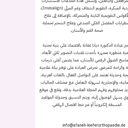
مراهقين والبالغين، وتشمل هذه الخدمات الاستشارات
الفردية المبكرة، التقويم الشفاف وغير المرئي (Invisalign)،
أقواس التقويمية الثابتة والمتحركة، بالإضافة إلى علاج
طرابات المفصل الفكي الصدغي وعلاج الشخير لحماية
صحة الفم والأسنان.
يز عيادة الدكتورة ديانا عفانة بالاعتماد على بنية تحتية
ية متطورة مجهزة بأحدث تقنيات التصوير ثلاثي الأبعاد
ماسح الضوئي الرقمي للأسنان، مما يضمن أعلى درجات
ة والراحة للمرضى. تحرص العيادة على توفير بيئة علاجية
حة وحديثة تعتمد على التواصل الفعال باللغات العربية،
لمانية، والإنجليزية لسهولة التعامل مع مختلف الجاليات
يد مخاوفهم وفهم الخطة العلاجية بدقة، وتقع في موقع
ي يسهل الوصول إليه، ويتم التنسيق وجدولة المواعيد
المسبقة إلكترونياً أو عبر خط الاتصال الهاتفي.
info@afaneh-kieferorthopaedie.de