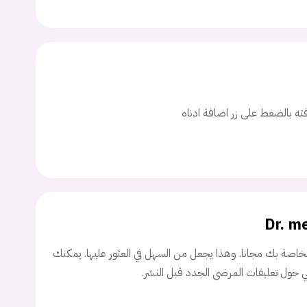
ت
اسم المستخدم
افته بالضغط على زر اضافة ادناه
ة السر؟
تسجيل الدخول
Dr. m
Don't have an account?
سجل
اصة بك مجانا. وهذا يجعل من السهل في العثور عليها. يمكنك
ني حول تعليقات المرضى الجدد قبل النشر.
Continue with
Facebook