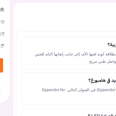
بية؟
طلاقة كونه لغتها الأم، إلى جانب إتقانها التام للغتين
وتواصل طبي مريح.
ديد في هامبورغ؟
تقع العيادة التخصصية في منطقة إيبندورف (Eppendorf) في العنوان التالي: Eppendorfer