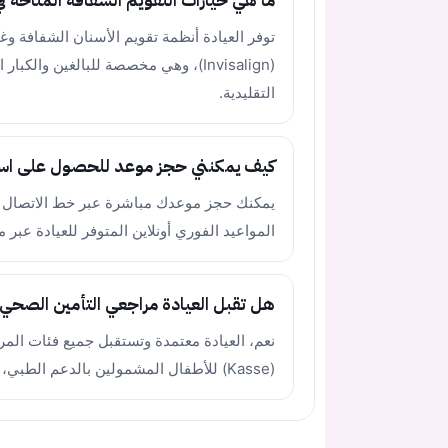
ما هي خيارات التقويم الشفافة المتاحة في 
(Invisalign)، وهي مخصصة للبالغين وا
التقليدية.
كيف يمكنني حجز موعد للحصول على استش
المواعيد الفوري أونلاين المتوفر للعيادة عبر منصة Doctolib الم
هل تقبل العيادة مراجعي التأمين الصحي ا
نعم، العيادة معتمدة وتستقبل جميع فئات الم
(Kasse) للأطفال المشمولين بالدعم الطبي، وتستقبل مراجعي التأمين الخاص والدافعين ذاتياً.