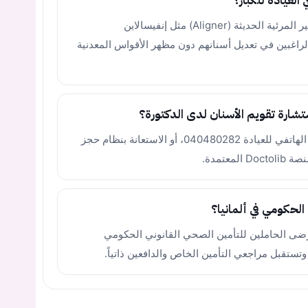
العيادة للكبار؟
توفر العيادة أنظمة تقويم الأسنان الشفافة وغير المرئية الحديثة (Aligner) مثل إنفيسالاين
لكبار الراغبين في تعديل أسنانهم دون مظهر الأقواس المعدنية
ارة تقويم الأسنان لدى الدكتورة؟
يمكنك حجز موعدك مباشرة عبر خط الاتصال الهاتفي للعيادة 040480282، أو الاستعانة بنظام حجز
عتمدة.
لحكومي في ألمانيا؟
رضى الحاملين للتأمين الصحي القانوني الحكومي
يجب عليك تسجيل الدخول حتى يمكنك طرح سؤال.