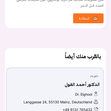
الجدد قبل النشر.
المطالبة
يجب عليك تسجيل الدخول حتى يمكنك طرح سؤال.
تسجيل الدخول
بالقرب منك أيضاً
اسم المستخدم أو البريد الالكتروني
دكتور عام
كلمه السر
هل نسيت كلمة السر؟
الدكتور أحمد الغول
Dr. Elghool
Langgasse 24, 55130 Mainz, Deutschland
تسجيل الدخول
+49 6131 765432