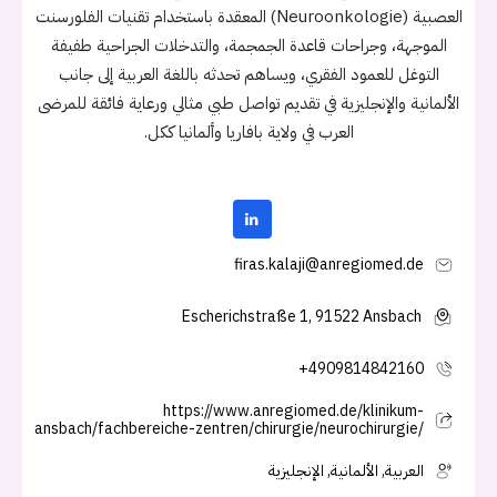
العصبية (Neuroonkologie) المعقدة باستخدام تقنيات الفلورسنت
الموجهة، وجراحات قاعدة الجمجمة، والتدخلات الجراحية طفيفة
التوغل للعمود الفقري، ويساهم تحدثه باللغة العربية إلى جانب
الألمانية والإنجليزية في تقديم تواصل طبي مثالي ورعاية فائقة للمرضى
العرب في ولاية بافاريا وألمانيا ككل.
firas.kalaji@anregiomed.de
Escherichstraße 1, 91522 Ansbach
+4909814842160
https://www.anregiomed.de/klinikum-
ansbach/fachbereiche-zentren/chirurgie/neurochirurgie/
العربية, الألمانية, الإنجليزية