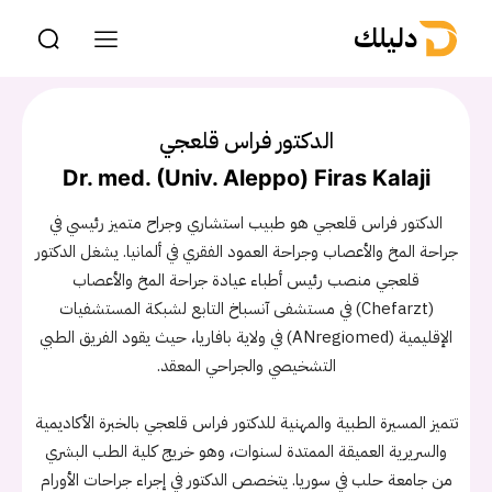
دليلك
الدكتور فراس قلعجي
Dr. med. (Univ. Aleppo) Firas Kalaji
الدكتور فراس قلعجي هو طبيب استشاري وجراح متميز رئيسي في
جراحة المخ والأعصاب وجراحة العمود الفقري في ألمانيا. يشغل الدكتور
قلعجي منصب رئيس أطباء عيادة جراحة المخ والأعصاب
(Chefarzt) في مستشفى آنسباخ التابع لشبكة المستشفيات
الإقليمية (ANregiomed) في ولاية بافاريا، حيث يقود الفريق الطبي
التشخيصي والجراحي المعقد.
تتميز المسيرة الطبية والمهنية للدكتور فراس قلعجي بالخبرة الأكاديمية
والسريرية العميقة الممتدة لسنوات، وهو خريج كلية الطب البشري
من جامعة حلب في سوريا. يتخصص الدكتور في إجراء جراحات الأورام