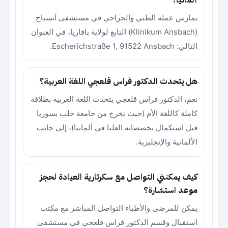
ألمانيا؟
يمارس عمله الطبي والجراحي في مستشفى آنسباخ
(Klinikum Ansbach) التابع لولاية بافاريا، في العنوان
التالي: Escherichstraße 1, 91522 Ansbach.
هل يتحدث الدكتور فراس قلعجي اللغة العربية؟
نعم، الدكتور فراس قلعجي يتحدث اللغة العربية بطلاقة
كاملة كاللغة الأم (حيث تخرج من جامعة حلب بسوريا
قبل استكمال تخصصاته العليا في ألمانيا)، إلى جانب
الألمانية والإنجليزية.
كيف يمكنني التواصل مع سكرتارية العيادة لحجز
موعد استشارة؟
يمكن للمرضى والأطباء التواصل المباشر مع مكتب
استقبال وقسم الدكتور فراس قلعجي في مستشفى