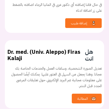
في حال فاتنا إضافته أي دكتور عربي في المانيا الرجاء اضافته بالضغط
على زر اضافة ادناه
إضافة طبيب
هل
Dr. med. (Univ. Aleppo) Firas
انت
Kalaji
تعديل الصورة الشخصية، وساعات العمل والخدمات الخاصة بك
يجب عليك تسجيل الدخول حتى يمكنك طرح سؤال.
مجانا. وهذا يجعل من السهل في العثور عليها. يمكنك أيضًا الحصول
على معلومات مجانية عبر البريد الإلكتروني حول تعليقات المرضى
تسجيل الدخول
الجدد قبل النشر.
المطالبة
اسم المستخدم أو البريد الالكتروني