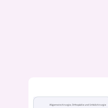
Allgemeinchirurgie, Orthopädie und Unfallchirurgie