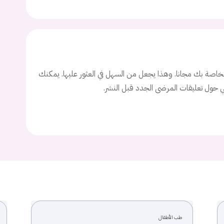
ة السر؟
اصة بك مجانا. وهذا يجعل من السهل في العثور عليها. يمكنك
تسجيل الدخول
ني حول تعليقات المرضى الجدد قبل النشر.
Don't have an account?
سجل
Continue with
Facebook
Continue with
Google
طب الأطفال