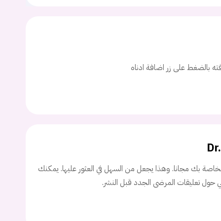
ت
اسم المستخدم
افته بالضغط على زر اضافة ادناه
ة السر؟
تسجيل الدخول
Dr
Don't have an account?
سجل
اصة بك مجانا. وهذا يجعل من السهل في العثور عليها. يمكنك
ني حول تعليقات المرضى الجدد قبل النشر.
Continue with
Facebook
Continue with
Google