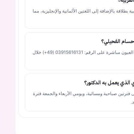
لعربية؟
 بطلاقة بالإضافة إلى اللغتين الألمانية والإنجليزية، مما
حسام الفحيلي؟
يمكنك حجز موعد عبر الاتصال الهاتفي بمركز العيون مباشرة على الرقم: 03915616131 (49+) خلال
 الذي يعمل به الدكتور؟
لى فترتين صباحية ومسائية، ويومي الأربعاء والجمعة فترة
.
يجب عليك تسجيل الدخول حتى يمكنك طرح سؤال.