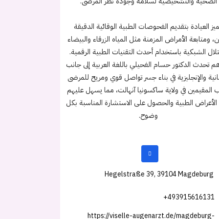
الصحية والتشخيصية لسلامة وجودة نظر المرضى.
ميز العيادة بتقديم الفحوصات الطبية الوقائية الدقيقة
ن، ومتابعة الأمراض المزمنة مثل المياه الزرقاء والبيضاء
تلال الشبكية باستخدام أحدث التقنيات الطبية الرقمية.
م تحدث الدكتور حسام الفحيلي باللغة العربية إلى جانب
مانية والإنجليزية في بناء جسر تواصل قوي ومريح للمرضى
ب المقيمين في ولاية ساكسونيا آنهالت، مما يسهل عليهم
الأعراض الطبية والحصول على الاستشارة المناسبة بكل
وضوح.
Hegelstraße 39, 39104 Magdeburg
+493915616131
https://viselle-augenarzt.de/magdeburg-