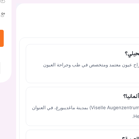
حيلي؟
راح عيون معتمد ومتخصص في طب وجراحة العيون
لمانيا؟
يمارس عمله الطبي في مركز فيزيل للعيون (Viselle Augenzentrum) بمدينة ماغديبورغ، في العنوان