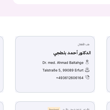
طب الأطفال
الدكتور أحمد بلطجي
Dr. med. Ahmad Baltahge
Talstraße 5, 99089 Erfurt
+493612606164
الأمراض الباطنية وطب الأسرة
Saarland