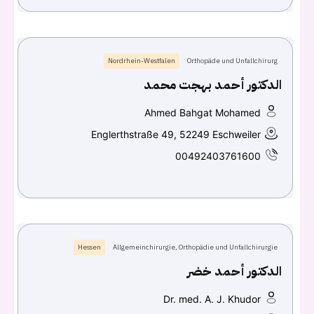
Nordrhein-Westfalen
Orthopäde und Unfallchirurg
الدكتور أحمد بهجت محمد
Ahmed Bahgat Mohamed
Englerthstraße 49, 52249 Eschweiler
00492403761600
Hessen
Allgemeinchirurgie, Orthopädie und Unfallchirurgie
الدكتور أحمد خضر
Dr. med. A. J. Khudor