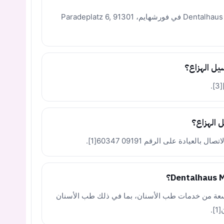
تعمل الدكتورة أسيل الهزاع في Dentalhaus MVZ GmbH في فورشهايم، Paradeplatz 6, 91301
يل الهزاع؟
 الهزاع؟
يادة على الرقم 09191 60347[1].
Dentalha مجموعة واسعة من خدمات طب الأسنان، بما في ذلك طب الأسنان
.