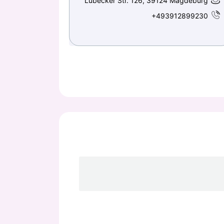
Lübecker Str. 126, 39124 Magdeburg
+493912899230