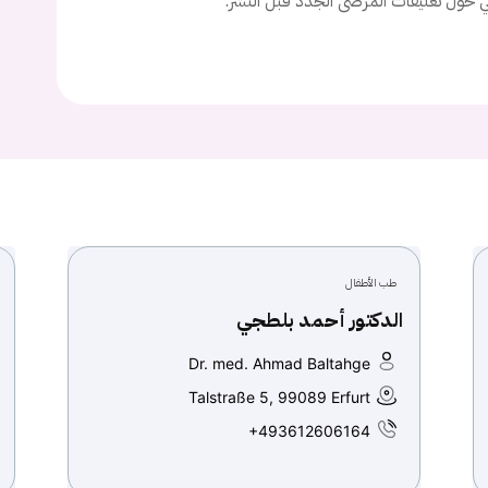
ني حول تعليقات المرضى الجدد قبل النشر.
تسجيل الدخول
Don't have an account?
سجل
Continue with
Facebook
Continue with
Google
طب الأطفال
الدكتور أحمد بلطجي
Dr. med. Ahmad Baltahge
Talstraße 5, 99089 Erfurt
+493612606164