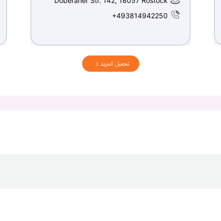
Doberaner Str. 142, 18057 Rostock
+493814942250
تحميل المزيد