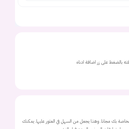
يجب عليك تسجيل الدخول حتى يمكنك طرح سؤال.
افته بالضغط على زر اضافة ادناه
ت
اسم المستخدم
اصة بك مجانا. وهذا يجعل من السهل في العثور عليها. يمكنك
ة السر؟