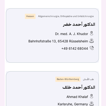
Don't have an account?
سجل
Hessen
Allgemeinchirurgie, Orthopädie und Unfallchirurgie
Continue with
Facebook
الدكتور أحمد خضر
Continue with
Google
Dr. med. A. J. Khudor
Bahnhofstraße 13, 65428 Rüsselsheim
+49 6142 68044
طب الأسنان
Baden-Württemberg
الدكتور أحمد خلف
Ahmad Khalaf
Karlsruhe, Germany