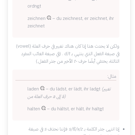
ordn
e
t
zeichnen
– du zeichnest, er zeichnet, ihr
zeichnet
ولكن لا يحدث هذا إذا كان هناك تغيير في حرف العلة (
vowel
)
في صيغة الفعل الذي ينتهي بـ
d/t
. (في صيغة الغائب المفرد
الثالثة، يختفي أيضًا حرف
-t
الأخير من جذر الفعل.)
مثال:
(تغيير
t
e
– du lädst, er lädt, ihr lad
laden
حرف العلة من a إلى ä)
halten
– du hältst, er hält, ihr halt
e
t
إذا انتهى جذر الكلمة بـ
s/ß/x/z
فإننا نحذف
s
في صيغة