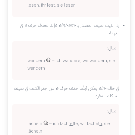
lesen, ihr lest, sie lesen
إذا انتهت صيغة المصدر بـ
-eln/-ern
فإننا نحذف حرف
e
في
النهاية.
مثال:
wandern
– ich wandere, wir wandern, sie
wandern
في حالة
-eln
يمكن أيضًا حذف حرف
e
من جذر الكلمة في صيغة
المتكلم المفرد.
مثال:
lächeln
– ich läch(
e
)le, wir lächel
n
, sie
lächel
n