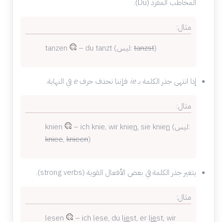
المخاطب المفرد (Du).
مثال:
)
tanzst
– du tanzt (ليس:
tanzen
إذا انتهى جذر الكلمة بـ
ie
فإننا نحذف حرف
e
في النهاية.
مثال:
(ليس:
n
, sie knie
n
– ich knie, wir knie
knien
kniee
,
knieen
)
يتغير جذر الكلمة في بعض الأفعال القوية (strong verbs).
مثال:
lesen
– ich lese, du l
ie
st, er l
ie
st, wir