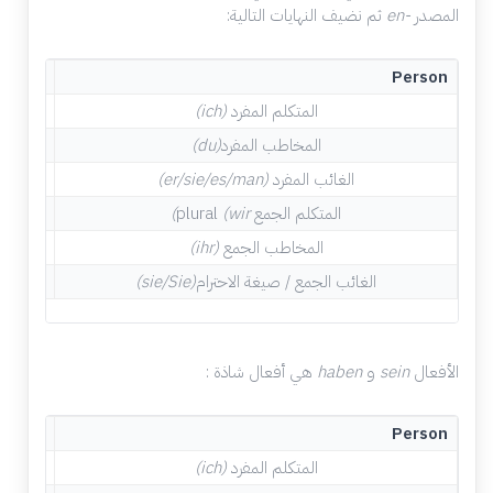
المصدر
-en
ثم نضيف النهايات التالية:
Ending
Person
المتكلم المفرد
(ich)
-e
المخاطب المفرد
(du)
-st
الغائب المفرد
(er/sie/es/man)
-t
المتكلم الجمع
(wir)
plural
-en
المخاطب الجمع
(ihr)
-t
الغائب الجمع / صيغة الاحترام
(sie/Sie)
-en
الأفعال
sein
و
haben
هي أفعال شاذة :
sein
Person
المتكلم المفرد
(ich)
bin