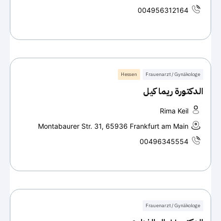
004956312164
Hessen
Frauenarzt / Gynäkologe
الدكتورة ريما كيل
Rima Keil
Montabaurer Str. 31, 65936 Frankfurt am Main
00496345554
Frauenarzt / Gynäkologe