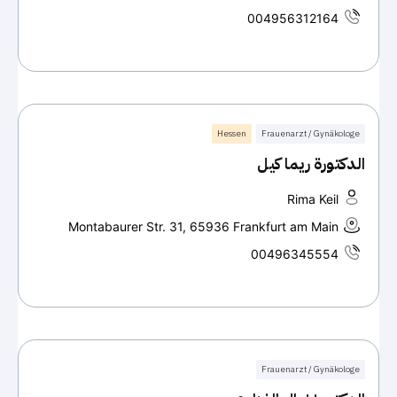
004956312164
Hessen
Frauenarzt / Gynäkologe
الدكتورة ريما كيل
Rima Keil
Montabaurer Str. 31, 65936 Frankfurt am Main
00496345554
Frauenarzt / Gynäkologe