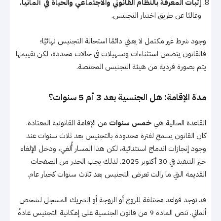
إثبات المعرفة بالنظام القانوني والاجتماعي والحياة في ألمانيا
،
وغالبًا عن طريق اختبار التجنيس.
وجود شرط غير مكتمل لا يعني دائمًا استحالة التجنيس نهائيًا؛
فالقانون يتضمن استثناءات وتسهيلات في حالات محددة، لكن تقييمها
يتم بصورة فردية من هيئة التجنيس المختصة.
مدة الإقامة: هل الجنسية بعد 3 أم 5 سنوات؟
القاعدة الحالية هي
خمس سنوات
من الإقامة القانونية المعتادة.
كان القانون يسمح لفترة محدودة بالتجنيس بعد ثلاث سنوات عند
وجود إنجازات اندماج استثنائية، لكن هذا المسار أُلغي، ودخل الإلغاء
حيز التنفيذ في 30 أكتوبر 2025. لذلك يجب الحذر من الصفحات
القديمة التي ما زالت تعرض التجنيس بعد ثلاث سنوات كخيار عام.
قد توجد قواعد مختلفة للزوج أو الزوجة أو الشريك المسجل لشخص
ألماني. تنص المادة 9 من قانون الجنسية على إمكانية التجنيس عادةً