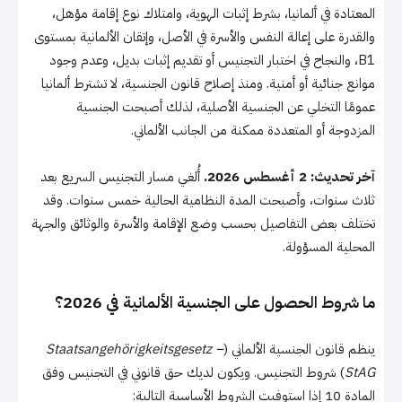
المعتادة في ألمانيا، بشرط إثبات الهوية، وامتلاك نوع إقامة مؤهل،
والقدرة على إعالة النفس والأسرة في الأصل، وإتقان الألمانية بمستوى
B1، والنجاح في اختبار التجنيس أو تقديم إثبات بديل، وعدم وجود
موانع جنائية أو أمنية. ومنذ إصلاح قانون الجنسية، لا تشترط ألمانيا
عمومًا التخلي عن الجنسية الأصلية، لذلك أصبحت الجنسية
المزدوجة أو المتعددة ممكنة من الجانب الألماني.
آخر تحديث: 2 أغسطس 2026.
أُلغي مسار التجنيس السريع بعد
ثلاث سنوات، وأصبحت المدة النظامية الحالية خمس سنوات. وقد
تختلف بعض التفاصيل بحسب وضع الإقامة والأسرة والوثائق والجهة
المحلية المسؤولة.
ما شروط الحصول على الجنسية الألمانية في 2026؟
ينظم قانون الجنسية الألماني (
Staatsangehörigkeitsgesetz –
StAG
) شروط التجنيس. ويكون لديك حق قانوني في التجنيس وفق
المادة 10 إذا استوفيت الشروط الأساسية التالية: