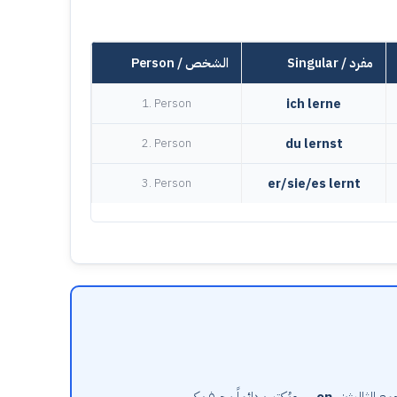
Singular / مفرد
Person / الشخص
ich lern
e
1. Person
du lern
st
2. Person
er/sie/es lern
t
3. Person
ع الثالث:
-en
— ويُكتب دائماً بحرف كبير.