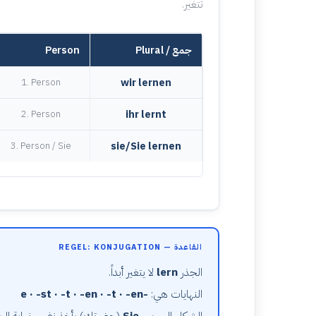
تتغير.
Plural / جمع
Person
wir lern
en
1. Person
ihr lern
t
2. Person
sie/Sie lern
en
3. Person / Sie
القاعدة — REGEL: KONJUGATION
الجذر
lern
لا يتغير أبداً.
النهايات هي:
-e · -st · -t · -en · -t · -en
الشكل الرسمي
Sie
(حضرتك) يأخذ نفس نهاية الجم