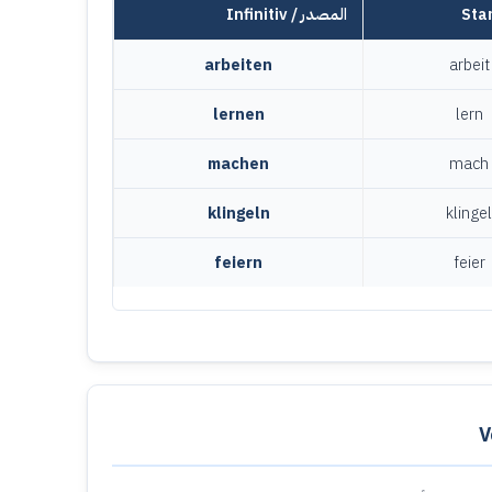
Infinitiv / المصدر
arbeit
en
arbeit
lern
en
lern
mach
en
mach
klingel
n
klingel
feier
n
feier