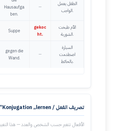
die
الطفل يعمل
Hausaufga
—
الواجب.
ben.
الأم طبخت
gekoc
Suppe
الشوربة.
ht.
السيارة
gegen die
اصطدمت
—
Wand.
بالحائط.
تصريف الفعل / Konjugation „lernen”
الأفعال تتغير حسب الشخص والعدد — هذا التغيي