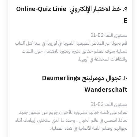
٩. خط الاختبار الإلكتروني
Online-Quiz Linie
E
مستوى اللغة B1-B2
قم بجولة عبر المناظر الطبيعية اللغوية في أوروبا! في ستة كتل ألعاب
مسلية سوف تتعلم حقائق مثيرة ومثيرة للاهتمام حول اللغات
والثقافات المختلفة في أوروبا.
١٠. تجوال دومرلينج
Daumerlings
Wanderschaft
مستوى اللغة B1-B2
تعرف على قصة خيالية مشهورة للأخوان جريم من منظور جديد
تمامًا. انغمس في عالم الخيال ، وحدد ما الذي ستختبره إبهامك أثناء
تجوالهم وتعلم اللغة الألمانية في هذه العملية.