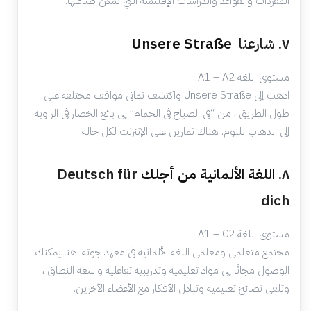
المفردات والقواعد والدراسات الإقليمية التي يمكن طباعتها.
٧. شارعنا
Unsere Straße
مستوى اللغة A1 – A2
اذهب إلى Unsere Straße واكتشف ثماني مواقف مختلفة على
طول الطريق ، من “في الصباح في الحمام” إلى بائع الخضار في الزاوية
إلى الذهاب للنوم. هناك تمارين على الإنترنت لكل حالة.
٨
. اللغة الألمانية من أجلك
Deutsch für
dich
مستوى اللغة A1 – C2
مجتمع متعلمي ومعلمي اللغة الألمانية في معهد جوته. هنا يمكنك
الوصول مجانًا إلى مواد تعليمية وتدريبية تفاعلية واسعة النطاق ،
وتلقي نصائح تعليمية وتبادل الأفكار مع الأعضاء الآخرين.