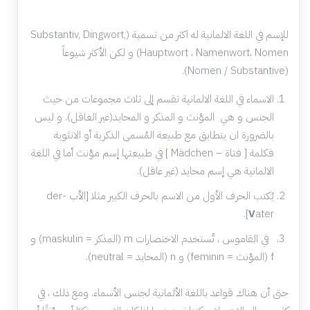
للإسم في اللغة الالمانية له اكثر من تسمية (Substantiv, Dingwort,
Hauptwort ، Namenwort، Nomen) و لكن الأكثر شيوعاً
(Nomen / Substantive).
الاسماء في اللغة الالمانية تقسم إلى ثلاث مجموعات من حيث
الجنس و هي المؤنث و المذكر و المحايد(غير العاقل). و ليس
بالضرورة ان يتطابق مع طبيعة المُسمى الذكرية أو الانثوية
فكلمة [ فتاة – Mädchen ] في طبيعتها إسم مؤنث أما في اللغة
الالمانية هي إسم محايد (غير عاقل).
يُكتب الحرف الأول من الاسم بالحرف الكبير مثلا [الأب -der
V
ater].
في القاموس ، تُستخدم الاختصارات m (المذكر = maskulin) و
f (المؤنث = feminin) و n (المحايد = neutral).
حتى أن هناك قواعد باللغة الألمانية لجنس الأسماء. ومع ذلك ، في