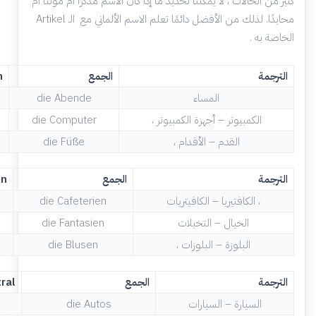
كثير من الحالات ، لا يمكننا تحديد ما إذا كان الاسم مذكرًا أم مؤنثًا أم
محايدًا. لذلك من الأفضل دائمًا تعلم الاسم الألماني مع الـ Artikel
الخاصة به .
الترجمة
الجمع
ا
المساء
die Abende
الكمبيوتر – أجهزة الكمبيوتر ،
die Computer
القدم – الأقدام ،
die Füße
الترجمة
الجمع
الم
الكافتيريا – الكافيتريات ،
die Cafeterien
الخيال – التخيلات
die Fantasien
البلوزة – البلوزات ،
die Blusen
الترجمة
الجمع
المحاي
السيارة – السيارات
die Autos