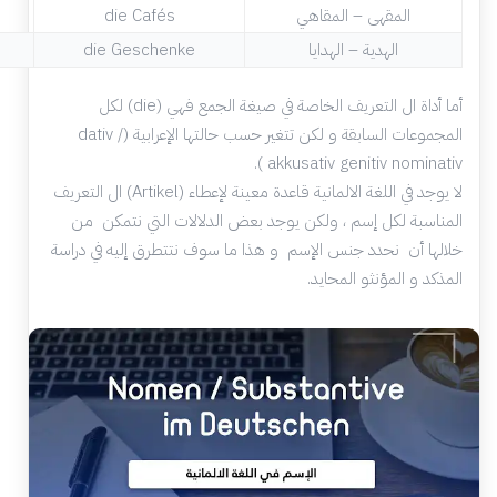
المقهى – المقاهي
die Cafés
الهدية – الهدايا
die Geschenke
أما أداة ال التعريف الخاصة في صيغة الجمع فهي (die) لكل
المجموعات السابقة و لكن تتغير حسب حالتها الإعرابية (dativ /
akkusativ genitiv nominativ ).
لا يوجد في اللغة الالمانية قاعدة معينة لإعطاء (Artikel) ال التعريف
المناسبة لكل إسم ، ولكن يوجد بعض الدلالات التي نتمكن من
خلالها أن نحدد جنس الإسم و هذا ما سوف نتتطرق إليه في دراسة
المذكد و المؤنثو المحايد.