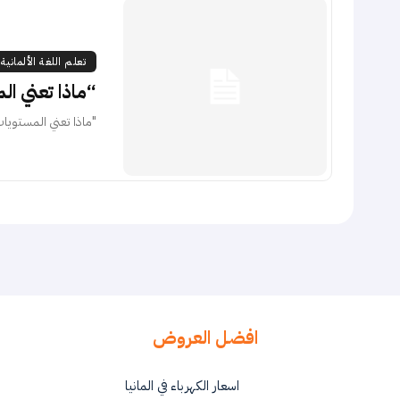
تعلم اللغة الألمانية 
“ماذا تعني المستويات A1 ​​و
"ماذا تعني المستويات A1 ​​و A2 و B1 و B2 و C1 و C2؟"إذا كنت ترغب في حضور 
افضل العروض
اسعار الكهرباء في المانيا