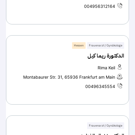
004956312164
Hessen
Frauenarzt / Gynäkologe
الدكتورة ريما كيل
Rima Keil
Montabaurer Str. 31, 65936 Frankfurt am Main
00496345554
Frauenarzt / Gynäkologe