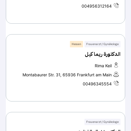
004956312164
Hessen
Frauenarzt / Gynäkologe
الدكتورة ريما كيل
Rima Keil
Montabaurer Str. 31, 65936 Frankfurt am Main
00496345554
Frauenarzt / Gynäkologe