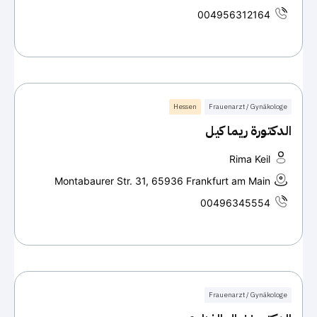
004956312164
Hessen
Frauenarzt / Gynäkologe
الدكتورة ريما كيل
Rima Keil
Montabaurer Str. 31, 65936 Frankfurt am Main
00496345554
Frauenarzt / Gynäkologe